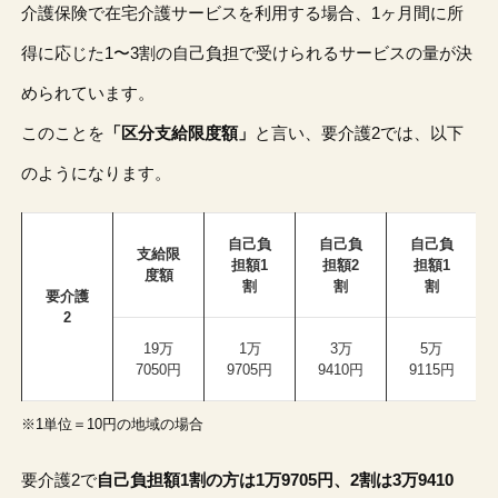
介護保険で在宅介護サービスを利用する場合、1ヶ月間に所
得に応じた1〜3割の自己負担で受けられるサービスの量が決
められています。
このことを
「区分支給限度額」
と言い、要介護2では、以下
のようになります。
自己負
自己負
自己負
支給限
担額1
担額2
担額1
度額
割
割
割
要介護
2
19万
1万
3万
5万
7050円
9705円
9410円
9115円
※1単位＝10円の地域の場合
要介護2で
自己負担額1割の方は1万9705円、2割は3万9410