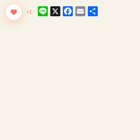
Line
X
Facebook
Email
共
+1
有