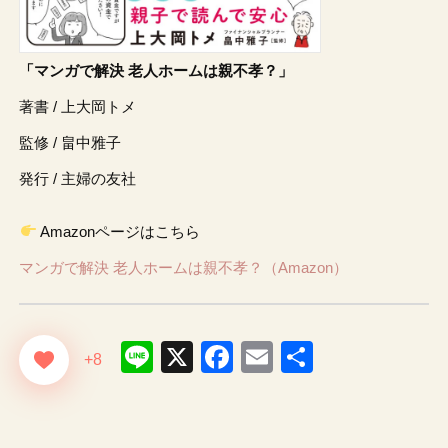
「マンガで解決 老人ホームは親不孝？」
著書 / 上大岡トメ
監修 / 畠中雅子
発行 / 主婦の友社
Amazonページはこちら
マンガで解決 老人ホームは親不孝？（Amazon）
Line
X
Facebook
Email
共
+8
有