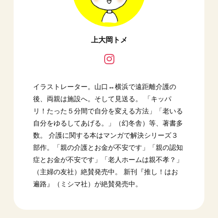
上大岡トメ
イラストレーター。山口↔︎横浜で遠距離介護の
後、両親は施設へ。そして見送る。 「キッパ
リ！たった５分間で自分を変える方法」「老いる
自分をゆるしてあげる。」（幻冬舎）等、著書多
数。 介護に関する本はマンガで解決シリーズ３
部作。「親の介護とお金が不安です」「親の認知
症とお金が不安です」「老人ホームは親不孝？」
（主婦の友社）絶賛発売中。 新刊『推し！はお
遍路』（ミシマ社）が絶賛発売中。