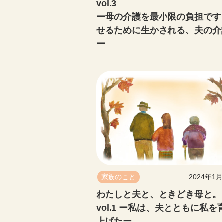
vol.3
ー母の介護を最小限の負担です
せるために生かされる、夫の介
ー
家族のこと
2024年1
わたしと夫と、ときどき母と。
vol.1 ー私は、夫とともに私を
上げたー