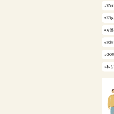
#家
#家
#介
#家
#GO
#私