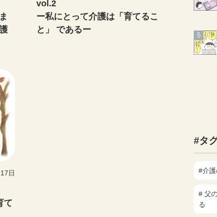
vol.2
ま
ー私にとって介護は「育てるこ
護
と」 であるー
#タ
#介
月17日
# 
育て
る