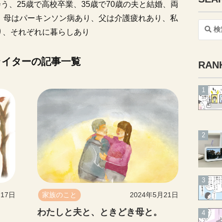
夫と出会う、25歳で高校卒業、35歳で70歳の夫と結婚、両
、母はパーキンソン病あり、父は介護疲れあり、私
り、それぞれに暮らしあり
検
索
ライターの記事一覧
RAN
月17日
家族のこと
2024年5月21日
わたしと夫と、ときどき母と。