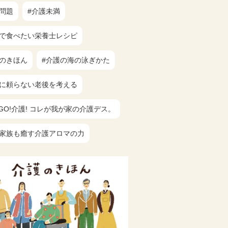
族問題
#介護未満
族で食べたい栄養士レシピ
護のきほん
#介護の海の泳ぎかた
族に頼らない老後を考える
!GO!介護! コレが我が家の介護デス。
も家族も癒す介護アロマの力