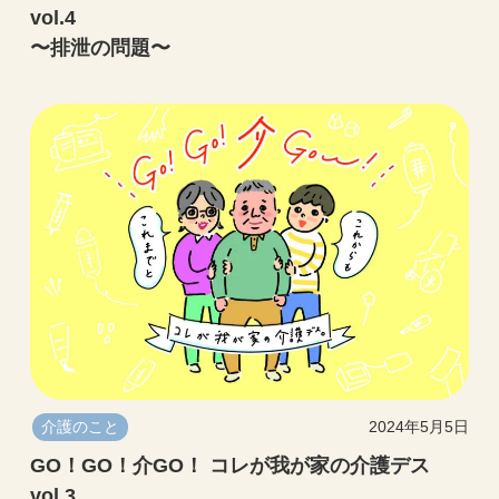
vol.4
〜排泄の問題〜
介護のこと
2024年5月5日
GO！GO！介GO！ コレが我が家の介護デス
vol.3