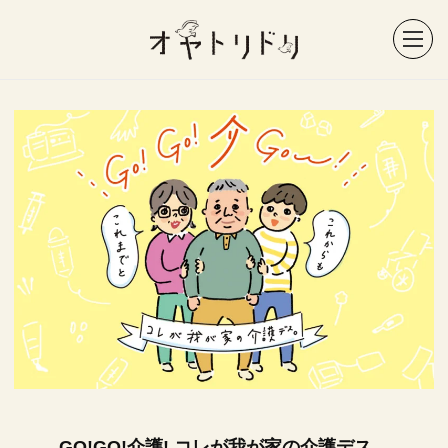
GO!GO!介護! コレが我が家の介護デス。