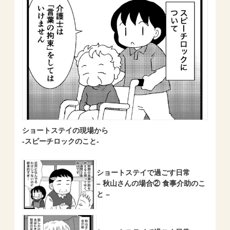
ショートステイの現場から
-スピーチロックのこと-
ショートステイで過ごす日常
– 秋山さんの場合② 食事介助のこ
と –