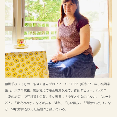
藤野千夜（ふじの・ちや）さんプロフィール：1962（昭和37）年、福岡県
生れ。大学卒業後、出版社にて漫画編集を経て、作家デビュー。2000年
「夏の約束」で芥川賞を受賞。主な著書に『少年と少女のポルカ』『ルート
225』『時穴みみか』などがある。近年、『じい散歩』『団地のふたり』な
ど、50代以降を扱った話題作が続いている。