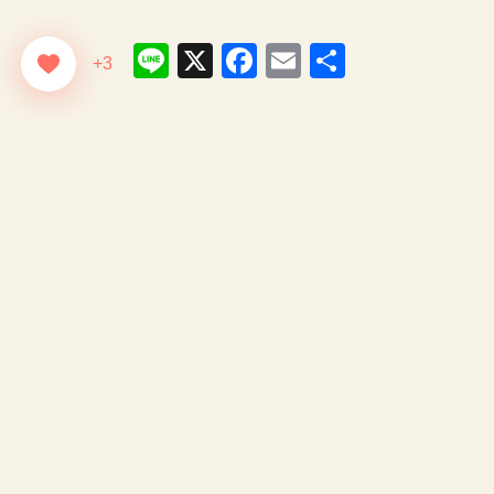
Line
X
Facebook
Email
共
+3
有