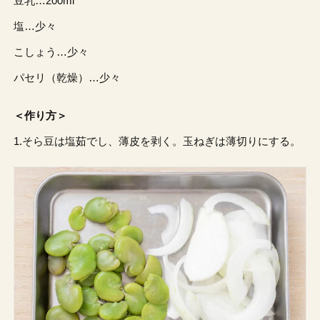
豆乳…200ml
塩…少々
こしょう…少々
パセリ（乾燥）…少々
＜作り方＞
1.そら豆は塩茹でし、薄皮を剥く。玉ねぎは薄切りにする。