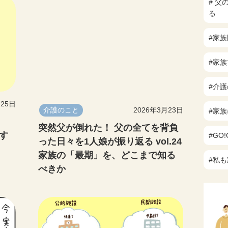
# 
る
#家
#家
#介
月25日
介護のこと
2026年3月23日
#家
突然父が倒れた！ 父の全てを背負
す
#GO
った日々を1人娘が振り返る vol.24
家族の「最期」を、どこまで知る
#私
べきか