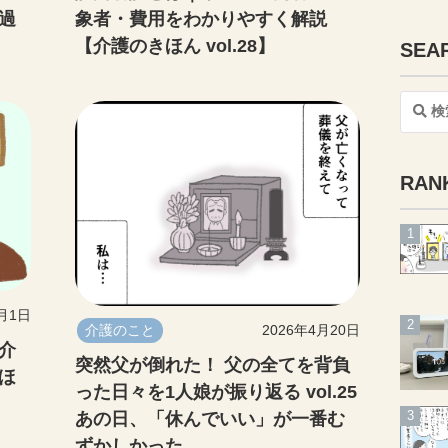
過
象者・費用をわかりやすく解説
【介護のきほん vol.28】
SEA
検
索
RAN
5月1日
介護のこと
2026年4月20日
介
突然父が倒れた！ 父の全てを背負
ほ
った日々を1人娘が振り返る vol.25
あの日、「休んでいい」が一番む
ずかしかった