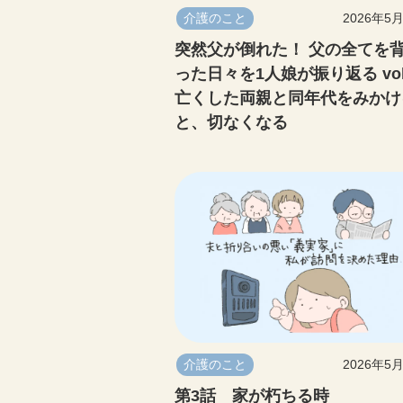
介護のこと
2026年5
突然父が倒れた！ 父の全てを
った日々を1人娘が振り返る vol.
亡くした両親と同年代をみかけ
と、切なくなる
介護のこと
2026年5
第3話 家が朽ちる時