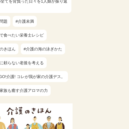
父の全てを背負った日々を1人娘が振り返
族問題
#介護未満
族で食べたい栄養士レシピ
護のきほん
#介護の海の泳ぎかた
族に頼らない老後を考える
!GO!介護! コレが我が家の介護デス。
も家族も癒す介護アロマの力