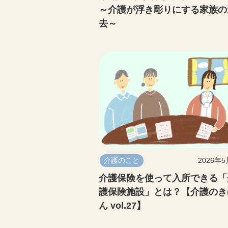
～介護が浮き彫りにする家族の
去～
介護のこと
2026年
介護保険を使って入所できる「
護保険施設」とは？【介護のき
ん vol.27】