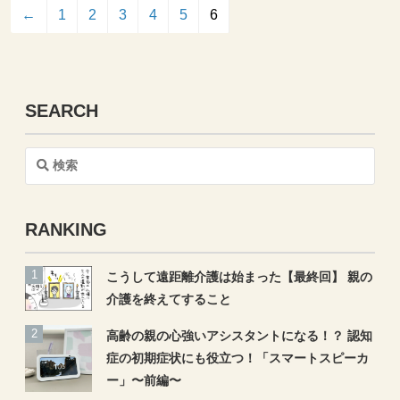
←
1
2
3
4
5
6
SEARCH
検
索
RANKING
こうして遠距離介護は始まった【最終回】 親の
介護を終えてすること
高齢の親の心強いアシスタントになる！？ 認知
症の初期症状にも役立つ！「スマートスピーカ
ー」〜前編〜